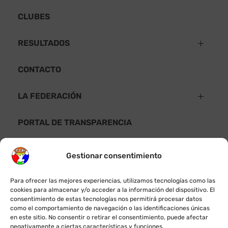
CLUBES
RESULTADOS
Resultados 2026
CONTACTO
Resultados 2025
LA FEDERACIÓN
Estatutos
PORTAL DE TRANSPARENCIA
Código de Buen Gobierno
Gestionar consentimiento
Protocolo de Protección a la Infancia y Adolescencia
Privacidad
Para ofrecer las mejores experiencias, utilizamos tecnologías como las
cookies para almacenar y/o acceder a la información del dispositivo. El
consentimiento de estas tecnologías nos permitirá procesar datos
Política de privacidad
como el comportamiento de navegación o las identificaciones únicas
en este sitio. No consentir o retirar el consentimiento, puede afectar
negativamente a ciertas características y funciones.