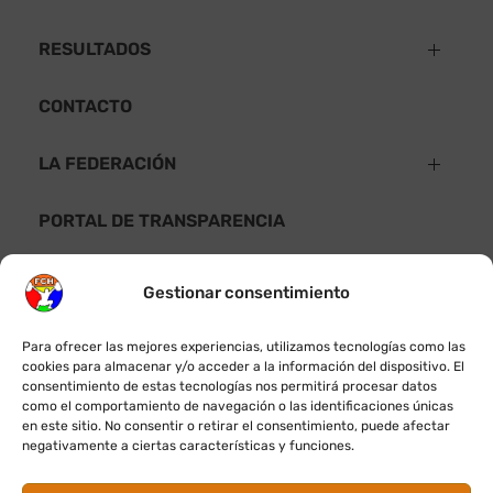
RESULTADOS
Resultados 2026
CONTACTO
Resultados 2025
LA FEDERACIÓN
Estatutos
PORTAL DE TRANSPARENCIA
Código de Buen Gobierno
Gestionar consentimiento
Protocolo de Protección a la Infancia y Adolescencia
Privacidad
Para ofrecer las mejores experiencias, utilizamos tecnologías como las
cookies para almacenar y/o acceder a la información del dispositivo. El
consentimiento de estas tecnologías nos permitirá procesar datos
Política de privacidad
como el comportamiento de navegación o las identificaciones únicas
en este sitio. No consentir o retirar el consentimiento, puede afectar
negativamente a ciertas características y funciones.
Política de Cookies