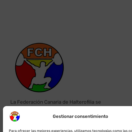
La Federación Canaria de Halterofilia se
encarga de gestionar y desarrollar la actividad
del deporte olímpico de la Halterofilia en
Gestionar consentimiento
Canarias.
Para ofrecer las mejores experiencias, utilizamos tecnologías como las c